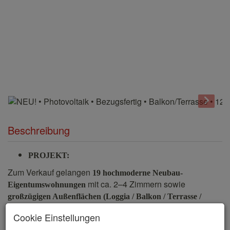
Beschreibung
PROJEKT:
Zum Verkauf gelangen
19 hochmoderne Neubau-
mit ca. 2–4 Zimmern sowie
Eigentumswohnungen
großzügigen Außenflächen (Loggia / Balkon / Terrasse /
.
Garten)
Cookie Einstellungen
STATE-OF-THE-ART-TECHNIK: