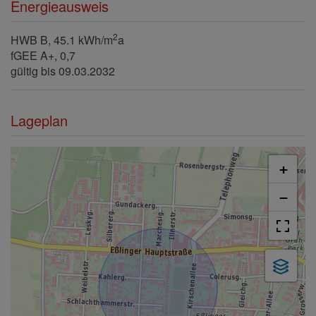
Energieausweis
2
HWB
B, 45.1 kWh/m
a
fGEE
A+, 0,7
gültig bis
09.03.2032
Lageplan
+
−