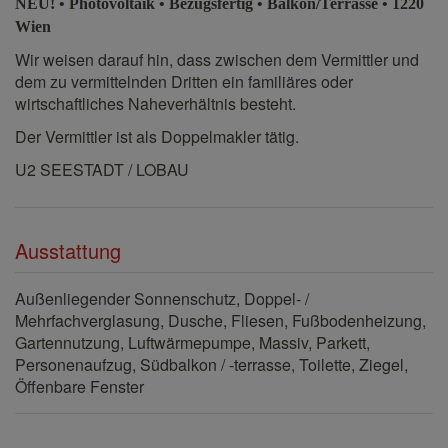
NEU! • Photovoltaik • Bezugsfertig • Balkon/Terrasse • 1220
Wien
Wir weisen darauf hin, dass zwischen dem Vermittler und
dem zu vermittelnden Dritten ein familiäres oder
wirtschaftliches Naheverhältnis besteht.
Der Vermittler ist als Doppelmakler tätig.
U2 SEESTADT / LOBAU
Ausstattung
Außenliegender Sonnenschutz
Doppel- /
Mehrfachverglasung
Dusche
Fliesen
Fußbodenheizung
Gartennutzung
Luftwärmepumpe
Massiv
Parkett
Personenaufzug
Südbalkon / -terrasse
Toilette
Ziegel
Öffenbare Fenster