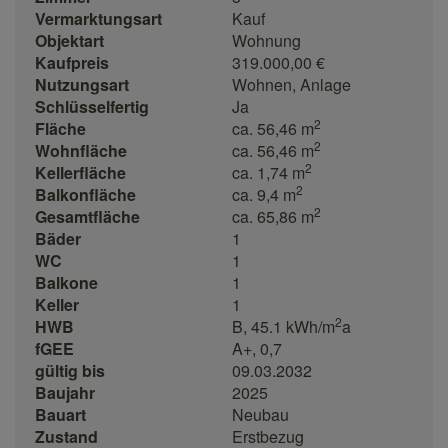
Vermarktungsart
Kauf
Objektart
Wohnung
Kaufpreis
319.000,00 €
Nutzungsart
Wohnen
Anlage
Schlüsselfertig
Ja
2
Fläche
ca. 56,46 m
2
Wohnfläche
ca. 56,46 m
2
Kellerfläche
ca. 1,74 m
2
Balkonfläche
ca. 9,4 m
2
Gesamtfläche
ca. 65,86 m
Bäder
1
WC
1
Balkone
1
Keller
1
2
HWB
B, 45.1 kWh/m
a
fGEE
A+, 0,7
gültig bis
09.03.2032
Baujahr
2025
Bauart
Neubau
Zustand
Erstbezug