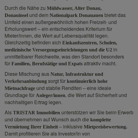
Durch die Nähe zu
Mühlwasser, Alter Donau,
und dem
bietet das
Donauinsel
Nationalpark Donauauen
Umfeld einen außergewöhnlich hohen Freizeit- und
Erholungswert – ein entscheidendes Kriterium für
Mieter/innen, die Wert auf Lebensqualität legen.
Gleichzeitig befinden sich
Einkaufszentren, Schulen,
in
medizinische Versorgungseinrichtungen und die U2
unmittelbarer Reichweite, was den Standort besonders
für
attraktiv macht.
Familien, Berufstätige und Expats
Diese Mischung aus
Natur, Infrastruktur und
sorgt für
Verkehrsanbindung
kontinuierlich hohe
und stabile Renditen – eine ideale
Mietnachfrage
Grundlage für
, die Wert auf Sicherheit und
Anleger/innen
nachhaltigen Ertrag legen.
Als
unterstützen wir Sie beim Erwerb
TRISTAR Immobilien
und übernehmen auf Wunsch auch die
komplette
– inklusive
Vermietung Ihrer Einheit
Mietpreisbewertung.
Damit profitieren Sie als Investor/in von