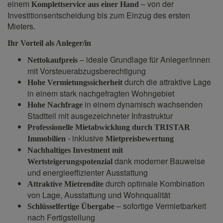
einem
– von der
Komplettservice aus einer Hand
Investitionsentscheidung bis zum Einzug des ersten
Mieters.
Ihr Vorteil als Anleger/in
– ideale Grundlage für Anleger/innen
Nettokaufpreis
mit Vorsteuerabzugsberechtigung
durch die attraktive Lage
Hohe Vermietungssicherheit
in einem stark nachgefragten Wohngebiet
in einem dynamisch wachsenden
Hohe
Nachfrage
Stadtteil mit ausgezeichneter Infrastruktur
Professionelle
Mietabwicklung
durch
TRI
STAR
- inklusive
Immobilien
Mietpreisbewertung
Nachhaltiges Investment mit
dank moderner Bauweise
Wertsteigerungspotenzial
und energieeffizienter Ausstattung
durch optimale Kombination
Attraktive Mietrendite
von Lage, Ausstattung und Wohnqualität
– sofortige Vermietbarkeit
Schlüsselfertige Übergabe
nach Fertigstellung