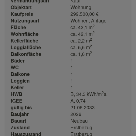
Vermarktungsart
Kauf
Objektart
Wohnung
Kaufpreis
299.500,00 €
Nutzungsart
Wohnen
Anlage
2
Fläche
ca. 42,1 m
2
Wohnfläche
ca. 42,1 m
2
Kellerfläche
ca. 2,2 m
2
Loggiafläche
ca. 5,5 m
2
Balkonfläche
ca. 1,6 m
Bäder
1
WC
1
Balkone
1
Loggien
1
Keller
1
2
HWB
B, 34.3 kWh/m
a
fGEE
A, 0,74
gültig bis
21.06.2033
Baujahr
2026
Bauart
Neubau
Zustand
Erstbezug
Hauszustand
Erstbezug