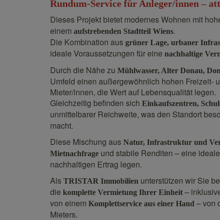
Rundum-Service für Anleger/innen – att
Dieses Projekt bietet modernes Wohnen mit hohe
einem
.
aufstrebenden Stadtteil Wiens
Die Kombination aus
grüner Lage, urbaner Infra
ideale Voraussetzungen für eine
nachhaltige Ver
Durch die Nähe zu
Mühlwasser, Alter Donau, Don
Umfeld einen außergewöhnlich hohen Freizeit- u
Mieter/innen, die Wert auf Lebensqualität legen.
Gleichzeitig befinden sich
Einkaufszentren, Schul
unmittelbarer Reichweite, was den Standort bes
macht.
Diese Mischung aus
Natur, Infrastruktur und V
und stabile Renditen – eine ideal
Mietnachfrage
nachhaltigen Ertrag legen.
Als
unterstützen wir Sie 
TRISTAR Immobilien
die
– inklusi
komplette Vermietung Ihrer Einheit
von einem
– von d
Komplettservice aus einer Hand
Mieters.