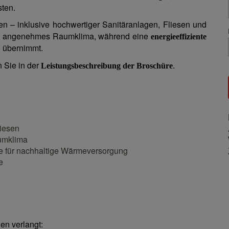
sten.
n – inklusive hochwertiger Sanitäranlagen, Fliesen und
in angenehmes Raumklima, während eine
energieeffiziente
 übernimmt.
n Sie in der
.
Leistungsbeschreibung der Broschüre
iesen
umklima
e für nachhaltige Wärmeversorgung
e
n verlangt: