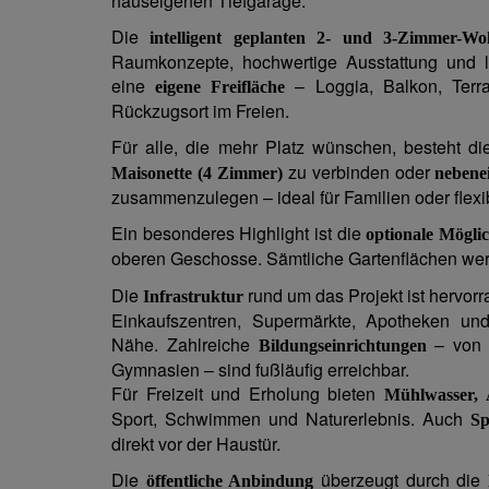
hauseigenen Tiefgarage.
Die
intelligent geplanten 2- und 3-Zimmer-W
Raumkonzepte, hochwertige Ausstattung und li
eine
– Loggia, Balkon, Terra
eigene Freifläche
Rückzugsort im Freien.
Für alle, die mehr Platz wünschen, besteht di
zu verbinden oder
Maisonette (4 Zimmer)
nebene
zusammenzulegen – ideal für Familien oder fle
Ein besonderes Highlight ist die
optionale Möglic
oberen Geschosse. Sämtliche Gartenflächen we
Die
rund um das Projekt ist hervor
Infrastruktur
Einkaufszentren, Supermärkte, Apotheken und
Nähe. Zahlreiche
– von K
Bildungseinrichtungen
Gymnasien – sind fußläufig erreichbar.
Für Freizeit und Erholung bieten
Mühlwasser, 
Sport, Schwimmen und Naturerlebnis. Auch
Sp
direkt vor der Haustür.
Die
überzeugt durch die
öffentliche Anbindung