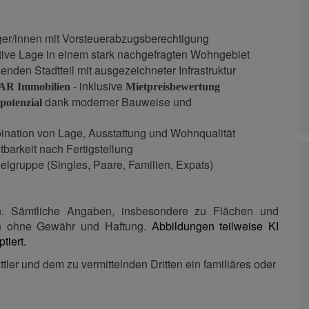
ger/innen mit Vorsteuerabzugsberechtigung
ktive Lage in einem stark nachgefragten Wohngebiet
den Stadtteil mit ausgezeichneter Infrastruktur
- inklusive
AR
Immobilien
Mietpreisbewertung
dank moderner Bauweise und
potenzial
nation von Lage, Ausstattung und Wohnqualität
tbarkeit nach Fertigstellung
ielgruppe (Singles, Paare, Familien, Expats)
ten. Sämtliche Angaben, insbesondere zu Flächen und
ch ohne Gewähr und Haftung.
Abbildungen teilweise KI
tiert.
ler und dem zu vermittelnden Dritten ein familiäres oder