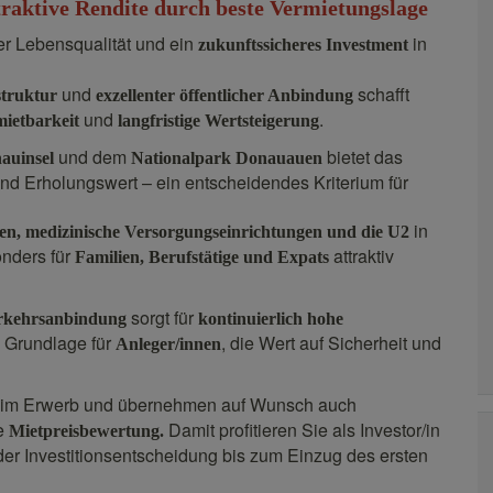
raktive Rendite durch beste Vermietungslage
r Lebensqualität und ein
in
zukunftssicheres Investment
und
schafft
struktur
exzellenter öffentlicher Anbindung
und
.
mietbarkeit
langfristige Wertsteigerung
und dem
bietet das
auinsel
Nationalpark Donauauen
nd Erholungswert – ein entscheidendes Kriterium für
in
en, medizinische Versorgungseinrichtungen und die U2
onders für
attraktiv
Familien, Berufstätige und Expats
sorgt für
erkehrsanbindung
kontinuierlich hohe
e Grundlage für
, die Wert auf Sicherheit und
Anleger/innen
beim Erwerb und übernehmen auf Wunsch auch
ve
Damit profitieren Sie als Investor/in
Mietpreisbewertung.
er Investitionsentscheidung bis zum Einzug des ersten