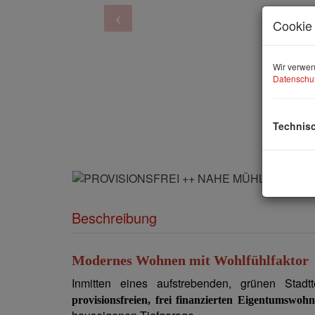
Cookie 
Wir verwen
Datenschut
Technis
Beschreibung
Modernes Wohnen mit Wohlfühlfaktor
Inmitten eines
aufstrebenden
, grünen Stadt
provisionsfreien, frei finanzierten Eigentumswoh