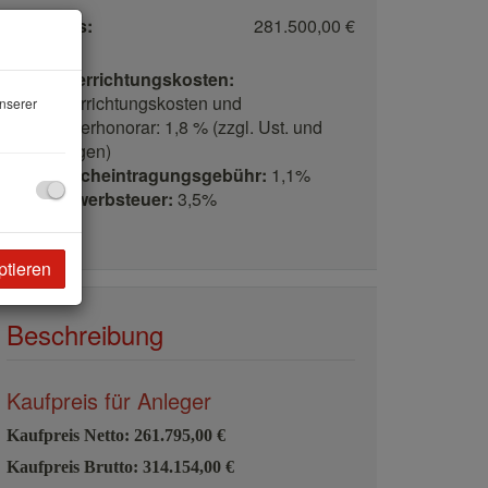
Kaufpreis:
281.500,00 €
Vertragserrichtungskosten:
Vertragserrichtungskosten und
nserer
Treuhänderhonorar: 1,8 % (zzgl. Ust. und
Barauslagen)
Grundbucheintragungsgebühr:
1,1%
Grunderwerbsteuer:
3,5%
ptieren
Beschreibung
Kaufpreis für Anleger
Kaufpreis Netto: 261.795,00 €
Kaufpreis Brutto: 314.154,00 €