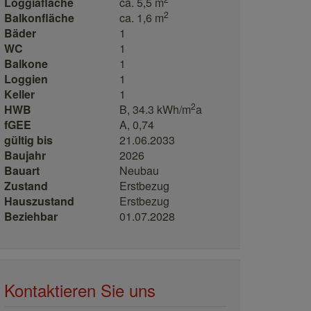
Loggiafläche
ca. 5,5 m
2
Balkonfläche
ca. 1,6 m
Bäder
1
WC
1
Balkone
1
Loggien
1
Keller
1
2
HWB
B, 34.3 kWh/m
a
fGEE
A, 0,74
gültig bis
21.06.2033
Baujahr
2026
Bauart
Neubau
Zustand
Erstbezug
Hauszustand
Erstbezug
Beziehbar
01.07.2028
Kontaktieren Sie uns