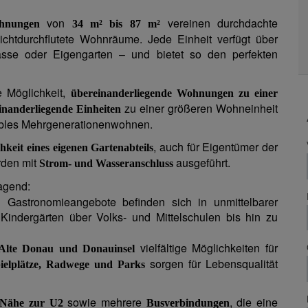
von
vereinen durchdachte
ohnungen
34 m² bis 87 m²
chtdurchflutete Wohnräume. Jede Einheit verfügt über
sse oder Eigengarten – und bietet so den perfekten
e Möglichkeit,
übereinanderliegende Wohnungen zu einer
zu einer größeren Wohneinheit
inanderliegende Einheiten
xibles Mehrgenerationenwohnen.
, auch für Eigentümer der
hkeit eines eigenen Gartenabteils
rden mit
ausgeführt.
Strom- und Wasseranschluss
ragend:
 Gastronomieangebote befinden sich in unmittelbarer
indergärten über Volks- und Mittelschulen bis hin zu
vielfältige Möglichkeiten für
Alte Donau und Donauinsel
sorgen für Lebensqualität
ielplätze, Radwege und Parks
sowie mehrere
, die eine
Nähe zur U2
Busverbindungen