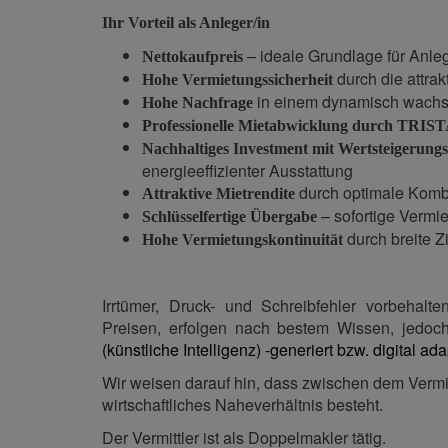
Ihr Vorteil als Anleger/in
– ideale Grundlage für Anle
Nettokaufpreis
durch die attra
Hohe Vermietungssicherheit
in einem dynamisch wachsen
Hohe
Nachfrage
Professionelle
Mietabwicklung
durch
TRI
ST
Nachhaltiges Investment mit Wertsteigerungs
energieeffizienter Ausstattung
durch optimale Kombi
Attraktive Mietrendite
– sofortige Vermie
Schlüsselfertige Übergabe
durch breite Z
Hohe Vermietungskontinuität
Irrtümer, Druck- und Schreibfehler vorbehal
Preisen, erfolgen nach bestem Wissen, jedo
(künstliche Intelligenz) -generiert bzw. digital adap
Wir weisen darauf hin, dass zwischen dem Vermitt
wirtschaftliches Naheverhältnis besteht.
Der Vermittler ist als Doppelmakler tätig.