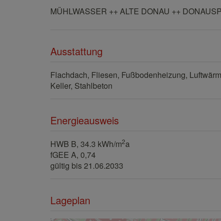
MÜHLWASSER ++ ALTE DONAU ++ DONAUSPI
Ausstattung
Flachdach
Fliesen
Fußbodenheizung
Luftwär
Keller
Stahlbeton
Energieausweis
2
HWB
B, 34.3 kWh/m
a
fGEE
A, 0,74
gültig bis
21.06.2033
Lageplan