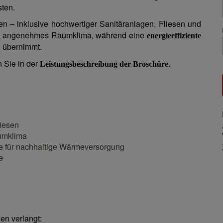
sten.
n – inklusive hochwertiger Sanitäranlagen, Fliesen und
in angenehmes Raumklima, während eine
energieeffiziente
 übernimmt.
n Sie in der
.
Leistungsbeschreibung der Broschüre
iesen
umklima
e für nachhaltige Wärmeversorgung
e
n verlangt: