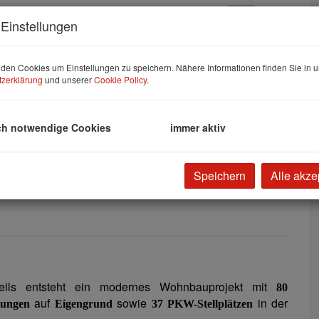
Einstellungen
den Cookies um Einstellungen zu speichern. Nähere Informationen finden Sie in u
zerklärung
und unserer
Cookie Policy
.
ch notwendige Cookies
immer aktiv
Speichern
Alle akze
teils entsteht ein modernes Wohnbauprojekt mit
80
auf
sowie
in der
nungen
Eigengrund
37 PKW-Stellplätzen