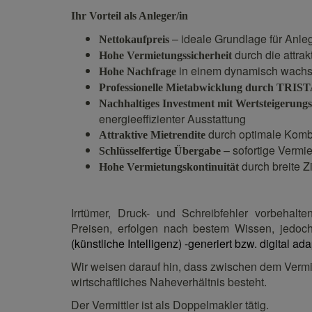
Ihr Vorteil als Anleger/in
– ideale Grundlage für Anle
Nettokaufpreis
durch die attra
Hohe Vermietungssicherheit
in einem dynamisch wachsen
Hohe
Nachfrage
Professionelle
Mietabwicklung
durch
TRI
ST
Nachhaltiges Investment mit Wertsteigerungs
energieeffizienter Ausstattung
durch optimale Kombi
Attraktive Mietrendite
– sofortige Vermie
Schlüsselfertige Übergabe
durch breite Z
Hohe Vermietungskontinuität
Irrtümer, Druck- und Schreibfehler vorbehal
Preisen, erfolgen nach bestem Wissen, jedo
(künstliche Intelligenz) -generiert bzw. digital adap
Wir weisen darauf hin, dass zwischen dem Vermitt
wirtschaftliches Naheverhältnis besteht.
Der Vermittler ist als Doppelmakler tätig.