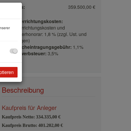
Kaufpreis:
359.500,00 €
Vertragserrichtungskosten:
Vertragserrichtungskosten und
nserer
Treuhänderhonorar: 1,8 % (zzgl. Ust. und
Barauslagen)
Grundbucheintragungsgebühr:
1,1%
Grunderwerbsteuer:
3,5%
ptieren
Beschreibung
Kaufpreis für Anleger
Kaufpreis Netto: 334.335,00 €
Kaufpreis Brutto: 401.202,00 €