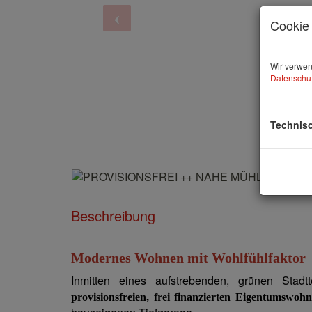
Cookie 
Wir verwen
Datenschut
Technis
Beschreibung
Modernes Wohnen mit Wohlfühlfaktor
Inmitten eines
aufstrebenden
, grünen Stadt
provisionsfreien, frei finanzierten Eigentumswoh