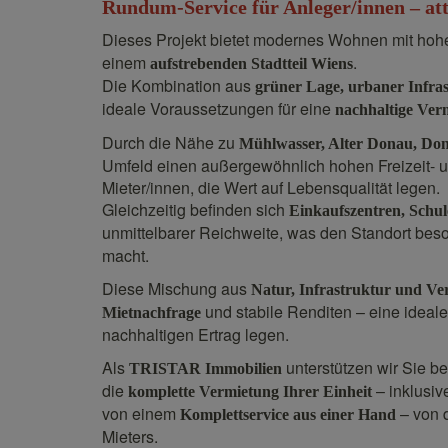
Rundum-Service für Anleger/innen – att
Dieses Projekt bietet modernes Wohnen mit hohe
einem
.
aufstrebenden Stadtteil Wiens
Die Kombination aus
grüner Lage, urbaner Infra
ideale Voraussetzungen für eine
nachhaltige Ver
Durch die Nähe zu
Mühlwasser, Alter Donau, Don
Umfeld einen außergewöhnlich hohen Freizeit- u
Mieter/innen, die Wert auf Lebensqualität legen.
Gleichzeitig befinden sich
Einkaufszentren, Schul
unmittelbarer Reichweite, was den Standort bes
macht.
Diese Mischung aus
Natur, Infrastruktur und V
und stabile Renditen – eine ideal
Mietnachfrage
nachhaltigen Ertrag legen.
Als
unterstützen wir Sie 
TRISTAR Immobilien
die
– inklusi
komplette Vermietung Ihrer Einheit
von einem
– von d
Komplettservice aus einer Hand
Mieters.