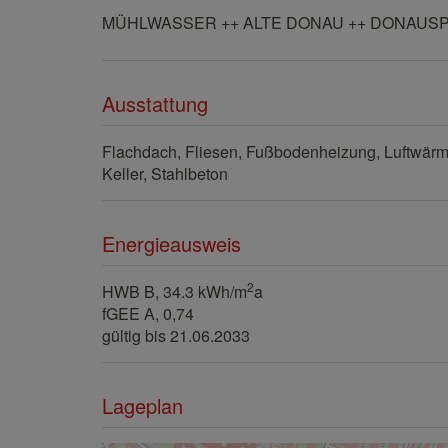
MÜHLWASSER ++ ALTE DONAU ++ DONAUSPI
Ausstattung
Flachdach
Fliesen
Fußbodenheizung
Luftwär
Keller
Stahlbeton
Energieausweis
2
HWB
B, 34.3 kWh/m
a
fGEE
A, 0,74
gültig bis
21.06.2033
Lageplan