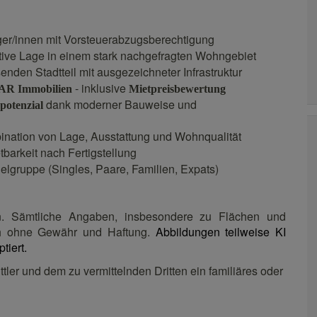
ger/innen mit Vorsteuerabzugsberechtigung
ktive Lage in einem stark nachgefragten Wohngebiet
den Stadtteil mit ausgezeichneter Infrastruktur
- inklusive
AR
Immobilien
Mietpreisbewertung
dank moderner Bauweise und
potenzial
nation von Lage, Ausstattung und Wohnqualität
tbarkeit nach Fertigstellung
ielgruppe (Singles, Paare, Familien, Expats)
ten. Sämtliche Angaben, insbesondere zu Flächen und
ch ohne Gewähr und Haftung.
Abbildungen teilweise KI
tiert.
ler und dem zu vermittelnden Dritten ein familiäres oder