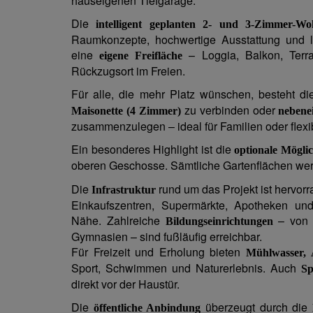
hauseigenen Tiefgarage.
Die
intelligent geplanten 2- und 3-Zimmer-W
Raumkonzepte, hochwertige Ausstattung und li
eine
– Loggia, Balkon, Terra
eigene Freifläche
Rückzugsort im Freien.
Für alle, die mehr Platz wünschen, besteht di
zu verbinden oder
Maisonette (4 Zimmer)
nebene
zusammenzulegen – ideal für Familien oder fle
Ein besonderes Highlight ist die
optionale Möglic
oberen Geschosse. Sämtliche Gartenflächen we
Die
rund um das Projekt ist hervor
Infrastruktur
Einkaufszentren, Supermärkte, Apotheken und
Nähe. Zahlreiche
– von K
Bildungseinrichtungen
Gymnasien – sind fußläufig erreichbar.
Für Freizeit und Erholung bieten
Mühlwasser, 
Sport, Schwimmen und Naturerlebnis. Auch
Sp
direkt vor der Haustür.
Die
überzeugt durch die
öffentliche Anbindung