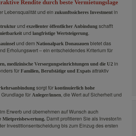
raktive Rendite durch beste Vermietungslage
r Lebensqualität und ein
in
zukunftssicheres Investment
und
schafft
struktur
exzellenter öffentlicher Anbindung
und
.
mietbarkeit
langfristige Wertsteigerung
und dem
bietet das
auinsel
Nationalpark Donauauen
nd Erholungswert – ein entscheidendes Kriterium für
in
en, medizinische Versorgungseinrichtungen und die U2
onders für
attraktiv
Familien, Berufstätige und Expats
sorgt für
erkehrsanbindung
kontinuierlich hohe
e Grundlage für
, die Wert auf Sicherheit und
Anleger/innen
beim Erwerb und übernehmen auf Wunsch auch
ve
Damit profitieren Sie als Investor/in
Mietpreisbewertung.
er Investitionsentscheidung bis zum Einzug des ersten