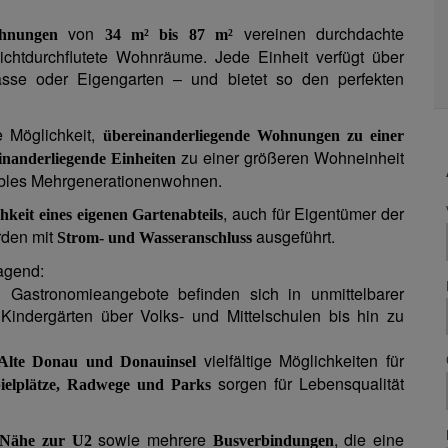
von
vereinen durchdachte
ohnungen
34 m² bis 87 m²
chtdurchflutete Wohnräume. Jede Einheit verfügt über
sse oder Eigengarten – und bietet so den perfekten
e Möglichkeit,
übereinanderliegende Wohnungen zu einer
zu einer größeren Wohneinheit
inanderliegende Einheiten
xibles Mehrgenerationenwohnen.
, auch für Eigentümer der
hkeit eines eigenen Gartenabteils
rden mit
ausgeführt.
Strom- und Wasseranschluss
ragend:
 Gastronomieangebote befinden sich in unmittelbarer
indergärten über Volks- und Mittelschulen bis hin zu
vielfältige Möglichkeiten für
Alte Donau und Donauinsel
sorgen für Lebensqualität
ielplätze, Radwege und Parks
sowie mehrere
, die eine
Nähe zur U2
Busverbindungen