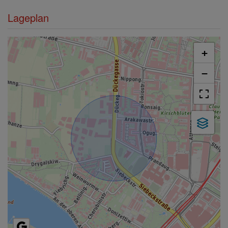
Lageplan
+
−