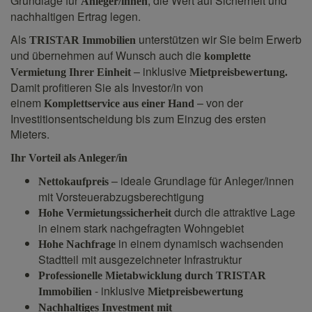
Grundlage für
, die Wert auf Sicherheit und
Anleger/innen
nachhaltigen Ertrag legen.
Als
unterstützen wir Sie beim Erwerb
TRISTAR Immobilien
und übernehmen auf Wunsch auch die
komplette
– inklusive
Vermietung Ihrer Einheit
Mietpreisbewertung.
Damit profitieren Sie als Investor/in von
einem
– von der
Komplettservice aus einer Hand
Investitionsentscheidung bis zum Einzug des ersten
Mieters.
Ihr Vorteil als Anleger/in
– ideale Grundlage für Anleger/innen
Nettokaufpreis
mit Vorsteuerabzugsberechtigung
durch die attraktive Lage
Hohe Vermietungssicherheit
in einem stark nachgefragten Wohngebiet
in einem dynamisch wachsenden
Hohe
Nachfrage
Stadtteil mit ausgezeichneter Infrastruktur
Professionelle
Mietabwicklung
durch
TRI
STAR
- inklusive
Immobilien
Mietpreisbewertung
Nachhaltiges Investment mit