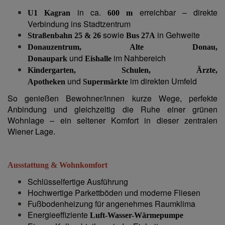
in ca.
erreichbar – direkte
U1 Kagran
600 m
Verbindung ins Stadtzentrum
sowie
in Gehweite
Straßenbahn 25 & 26
Bus 27A
Donauzentrum, Alte Donau,
und
im Nahbereich
Donaupark
Eishalle
Kindergarten, Schulen, Ärzte,
und
im direkten Umfeld
Apotheken
Supermärkte
So genießen Bewohner/innen kurze Wege, perfekte
Anbindung und gleichzeitig die Ruhe einer grünen
Wohnlage – ein seltener Komfort in dieser zentralen
Wiener Lage.
Ausstattung & Wohnkomfort
Schlüsselfertige Ausführung
Hochwertige Parkettböden und moderne Fliesen
Fußbodenheizung für angenehmes Raumklima
Energieeffiziente
Luft-Wasser-Wärmepumpe