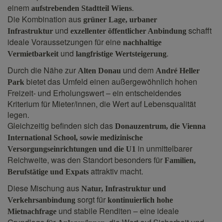
einem
.
aufstrebenden Stadtteil Wiens
Die Kombination aus
grüner Lage, urbaner
und
schafft
Infrastruktur
exzellenter öffentlicher Anbindung
ideale Voraussetzungen für eine
nachhaltige
und
.
Vermietbarkeit
langfristige Wertsteigerung
Durch die Nähe zur
und dem
Alten Donau
André Heller
bietet das Umfeld einen außergewöhnlich hohen
Park
Freizeit- und Erholungswert – ein entscheidendes
Kriterium für Mieter/innen, die Wert auf Lebensqualität
legen.
Gleichzeitig befinden sich das
Donauzentrum, die Vienna
International School, sowie medizinische
in unmittelbarer
Versorgungseinrichtungen und die U1
Reichweite, was den Standort besonders für
Familien,
attraktiv macht.
Berufstätige und Expats
Diese Mischung aus
Natur, Infrastruktur und
sorgt für
Verkehrsanbindung
kontinuierlich hohe
und stabile Renditen – eine ideale
Mietnachfrage