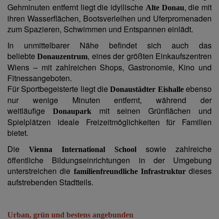
Gehminuten entfernt liegt die idyllische
, die mit
Alte Donau
ihren Wasserflächen, Bootsverleihen und Uferpromenaden
zum Spazieren, Schwimmen und Entspannen einlädt.
In unmittelbarer Nähe befindet sich auch das
beliebte
, eines der größten Einkaufszentren
Donauzentrum
Wiens – mit zahlreichen Shops, Gastronomie, Kino und
Fitnessangeboten.
Für Sportbegeisterte liegt die
ebenso
Donaustädter Eishalle
nur wenige Minuten entfernt, während der
weitläufige
mit seinen Grünflächen und
Donaupark
Spielplätzen ideale Freizeitmöglichkeiten für Familien
bietet.
Die
sowie zahlreiche
Vienna International School
öffentliche Bildungseinrichtungen in der Umgebung
unterstreichen die
dieses
familienfreundliche Infrastruktur
aufstrebenden Stadtteils.
Urban, grün und bestens angebunden