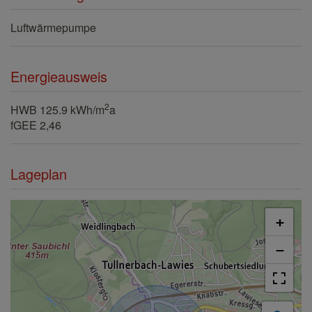
Luftwärmepumpe
Energieausweis
2
HWB
125.9 kWh/m
a
fGEE
2,46
Lageplan
+
−