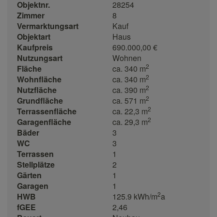
Objektnr.
28254
Zimmer
8
Vermarktungsart
Kauf
Objektart
Haus
Kaufpreis
690.000,00 €
Nutzungsart
Wohnen
2
Fläche
ca. 340 m
2
Wohnfläche
ca. 340 m
2
Nutzfläche
ca. 390 m
2
Grundfläche
ca. 571 m
2
Terrassenfläche
ca. 22,3 m
2
Garagenfläche
ca. 29,3 m
Bäder
3
WC
3
Terrassen
1
Stellplätze
2
Gärten
1
Garagen
1
2
HWB
125.9 kWh/m
a
fGEE
2,46