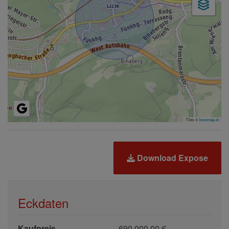
Tiles ©
basemap.at
Download Expose
Eckdaten
Kaufpreis
690.000,00 €