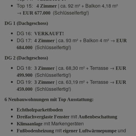
Top 15:
| ca. 92 m² + Balkon 4,18 m²
4 Zimmer
→
(Schlüsselfertig!)
EUR 677.000
DG 1 (Dachgeschoss)
DG 16:
VERKAUFT!
DG 17:
| ca. 93 m² + Balkon 4 m² →
4 Zimmer
EUR
(Schlüsselfertig!)
684.000
DG 2 (Dachgeschoss)
DG 18:
| ca. 68,30 m² + Terrasse →
3 Zimmer
EUR
(Schlüsselfertig!)
499.900
DG 19:
| ca. 63,19 m² + Terrasse →
3 Zimmer
EUR
(Schlüsselfertig!)
459.000
6 Neubauwohnungen mit Top Ausstattung:
Echtholzparkettboden
mit
Dreifachverglaste Fenster
Außenbeschattung
mit Markengeräten
Klimaanlage
mit
und
Fußbodenheizung
eigener Luftwärmepumpe