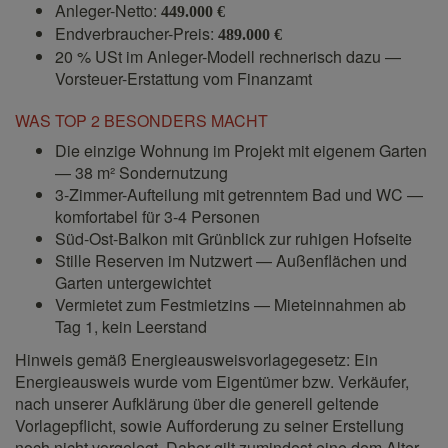
Anleger-Netto:
449.000 €
Endverbraucher-Preis:
489.000 €
20 % USt im Anleger-Modell rechnerisch dazu —
Vorsteuer-Erstattung vom Finanzamt
WAS TOP 2 BESONDERS MACHT
Die einzige Wohnung im Projekt mit eigenem Garten
— 38 m² Sondernutzung
3-Zimmer-Aufteilung mit getrenntem Bad und WC —
komfortabel für 3-4 Personen
Süd-Ost-Balkon mit Grünblick zur ruhigen Hofseite
Stille Reserven im Nutzwert — Außenflächen und
Garten untergewichtet
Vermietet zum Festmietzins — Mieteinnahmen ab
Tag 1, kein Leerstand
Hinweis gemäß Energieausweisvorlagegesetz: Ein
Energieausweis wurde vom Eigentümer bzw. Verkäufer,
nach unserer Aufklärung über die generell geltende
Vorlagepflicht, sowie Aufforderung zu seiner Erstellung
noch nicht vorgelegt. Daher gilt zumindest eine dem Alter