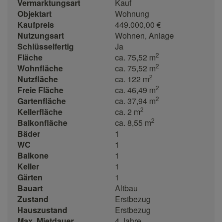
Vermarktungsart
Kauf
Objektart
Wohnung
Kaufpreis
449.000,00 €
Nutzungsart
Wohnen
Anlage
Schlüsselfertig
Ja
2
Fläche
ca. 75,52 m
2
Wohnfläche
ca. 75,52 m
2
Nutzfläche
ca. 122 m
2
Freie Fläche
ca. 46,49 m
2
Gartenfläche
ca. 37,94 m
2
Kellerfläche
ca. 2 m
2
Balkonfläche
ca. 8,55 m
Bäder
1
WC
1
Balkone
1
Keller
1
Gärten
1
Bauart
Altbau
Zustand
Erstbezug
Hauszustand
Erstbezug
Max. Mietdauer
4 Jahre