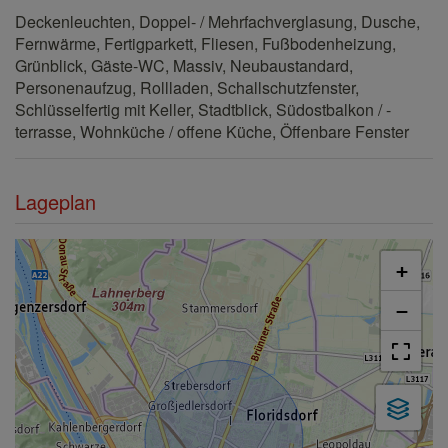
Deckenleuchten
Doppel- / Mehrfachverglasung
Dusche
Fernwärme
Fertigparkett
Fliesen
Fußbodenheizung
Grünblick
Gäste-WC
Massiv
Neubaustandard
Personenaufzug
Rollladen
Schallschutzfenster
Schlüsselfertig mit Keller
Stadtblick
Südostbalkon / -
terrasse
Wohnküche / offene Küche
Öffenbare Fenster
Lageplan
+
−