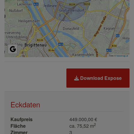
Tiles ©
basemap.at
Download Expose
Eckdaten
Kaufpreis
449.000,00 €
2
Fläche
ca. 75,52 m
Zimmer
3