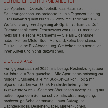
DER MIETER, DER FÜR SIE ARBEITET
Der Apartment-Operator betreibt das Haus seit
Sanierungsabschluss professionell als Tagesvermietung.
Der Mietvertrag läuft bis 31.08.2029 mit jährlicher VPI-
Wertsicherung.
Der
Verlängerung als Option vorhanden.
Operator zahlt einen Festmietzins von 8.000 € monatlich
netto für alle sechs Apartments — Sie als Eigentümer
haben keinen Mieter-Such-Aufwand, keine Leerstands-
Risiken, keine BK-Abrechnung. Sie bekommen monatlich
Ihren Anteil und nichts dazwischen.
DIE SUBSTANZ
Fertig generalsaniert 2025. Erstbezug. Restnutzungsdauer
40 Jahre laut Bankgutachten. Alle Apartments hofseitig zur
ruhigen Grünseite, alle mit Süd-Ost-Balkon. Top 2 mit
eigenem Garten von 38 m².
Fußbodenheizung über
3-Scheiben-Wärmeschutzverglasung mit
Fernwärme Wien,
außenliegendem Sonnenschutz, Einzelraumregelung,
hochwertige Schalldämmung, neuer Aufzug ins
Dachgeschoss, Designer-Bäder, Markenküchen.