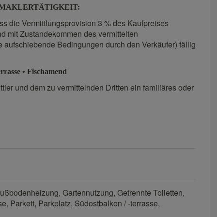
LMAKLERTÄTIGKEIT:
ss die Vermittlungsprovision 3 % des Kaufpreises
und mit Zustandekommen des vermittelten
aufschiebende Bedingungen durch den Verkäufer) fällig
errasse • Fischamend
ler und dem zu vermittelnden Dritten ein familiäres oder
ußbodenheizung
Gartennutzung
Getrennte Toiletten
se
Parkett
Parkplatz
Südostbalkon / -terrasse