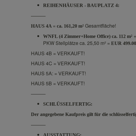
REIHENHÄUSER - BAUPLATZ 4:
———
=
Gesamtfläche!
HAUS 4A
ca. 161,20 m²
WNFL (4 Zimmer+Home Office) ca. 112 m²
PKW Stellplätze ca. 25,50 m² =
EUR 499.0
HAUS 4B = VERKAUFT!
HAUS 4C = VERKAUFT!
HAUS 5A: = VERKAUFT!
HAUS 5B =
VERKAUFT!
———
SCHLÜSSELFERTIG:
Der angegebene Kaufpreis gilt für die schlüsselfer
———
AUSSTATTUNG: