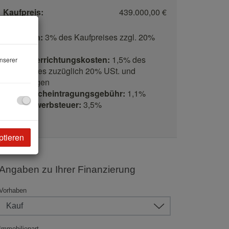
Kaufpreis:
439.000,00 €
Provision:
3% des Kaufpreises zzgl. 20%
USt.
Vertragserrichtungskosten:
1,5% des
nserer
Kaufpreises zuzüglich 20% USt. und
Barauslagen
Grundbucheintragungsgebühr:
1,1%
Grunderwerbsteuer:
3,5%
ptieren