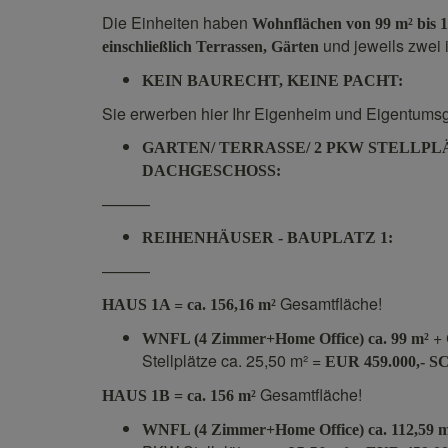
Die Einheiten haben
Wohnflächen von 99 m² bis 
und jeweils zwei
einschließlich Terrassen, Gärten
KEIN BAURECHT, KEINE PACHT:
Sie erwerben hier Ihr Eigenheim und Eigentums
GARTEN/ TERRASSE/ 2 PKW STELLPL
DACHGESCHOSS:
———
REIHENHÄUSER - BAUPLATZ 1:
———
=
Gesamtfläche!
HAUS 1A
ca. 156,16 m²
+
WNFL (4 Zimmer+Home Office) ca. 99 m²
Stellplätze ca. 25,50 m² =
EUR 459.000,-
Gesamtfläche!
HAUS 1B = ca. 156 m²
WNFL (4 Zimmer+Home Office) ca. 112,59 