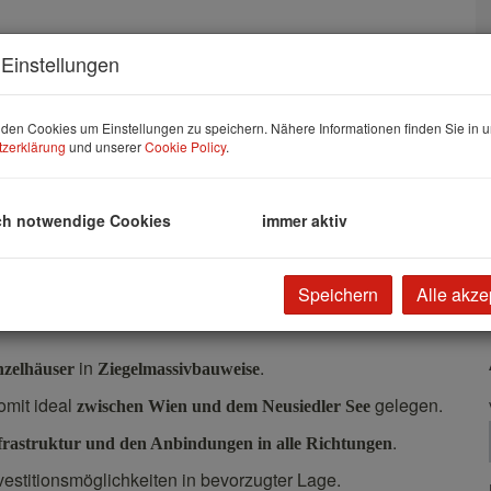
Einstellungen
den Cookies um Einstellungen zu speichern. Nähere Informationen finden Sie in u
zerklärung
und unserer
Cookie Policy
.
ch notwendige Cookies
immer aktiv
Speichern
Alle akze
in
.
nzelhäuser
Ziegelmassivbauweise
omit ideal
gelegen.
zwischen Wien und dem Neusiedler See
.
rastruktur und den Anbindungen in alle Richtungen
estitionsmöglichkeiten in bevorzugter Lage.