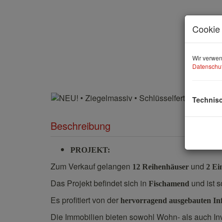
Cookie 
Wir verwen
Datenschut
Technis
Beschreibung
PROJEKT:
Zum Verkauf gelangen
und
12 Reihenhäuser
2 Ei
Das Projekt befindet sich in
und ist s
Fischamend
Es profitiert von der
hervorragend ausgebauten Inf
Die Immobilien bieten sowohl Wohn- als auch Inv