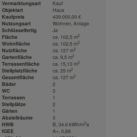
Vermarktungsart
Kauf
Objektart
Haus
Kaufpreis
439.000,00 €
Nutzungsart
Wohnen
Anlage
Schlüsselfertig
Ja
2
Fläche
ca. 102,5 m
2
Wohnfläche
ca. 102,5 m
2
Nutzfläche
ca. 127 m
2
Gartenfläche
ca. 9,5 m
2
Terrassenfläche
ca. 15,13 m
2
Stellplatzfläche
ca. 25 m
2
Gesamtfläche
ca. 127 m
Bäder
2
WC
3
Terrassen
1
Stellplätze
2
Gärten
1
Abstellräume
3
2
HWB
B, 34.6 kWh/m
a
fGEE
A+, 0,69