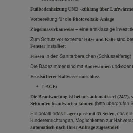
Fußbodenheizung UND -kühlung über Luftwärm
Vorbereitung für die
Photovoltaik-Anlage
– eine erstklassige Investit
Ziegelmassivbauweise
Zum Schutz vor extremer
sind be
Hitze und Kälte
installiert
Fenster
in den Sanitärbereichen (Schlüsselfertig)
Fliesen
Die Badezimmer sind mit
und/oder
Badewannen
Frostsicherer Kaltwasseranschluss
LAGE:
D
ie Beantwortung ist bei uns automatisiert (24/7)
(bitte überprüfen 
Sekunden beantworten können
Ein detailliertes
, das ei
Lageexposé mit 65 Seiten
Kindereinrichtungen, Möglichkeiten zur Nahverso
!
automatisch nach Ihrer Anfrage zugesendet