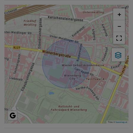
+
−
Tiles ©
basemap.at