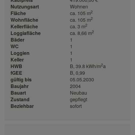
Nutzungsart
Wohnen
2
Fläche
ca. 105 m
2
Wohnfläche
ca. 105 m
2
Kellerfläche
ca. 3 m
2
Loggiafläche
ca. 8,66 m
Bäder
1
WC
1
Loggien
1
Keller
1
2
HWB
B, 39.8 kWh/m
a
fGEE
B, 0,99
gültig bis
05.05.2030
Baujahr
2004
Bauart
Neubau
Zustand
gepflegt
Beziehbar
sofort