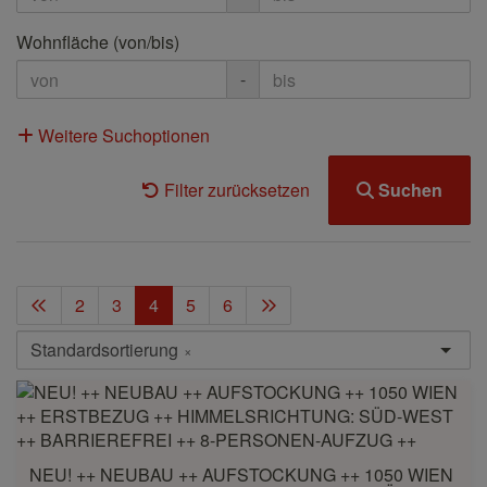
Wohnfläche (von/bis)
-
Weitere Suchoptionen
Filter zurücksetzen
Suchen
2
3
4
5
6
Standardsortierung
×
NEU! ++ NEUBAU ++ AUFSTOCKUNG ++ 1050 WIEN