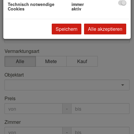
Technisch notwendige
immer
Cookies
aktiv
Suchen
Objektnummer
Speichern
Alle akzeptieren
Vermarktungsart
Alle
Miete
Kauf
Objektart
Preis
-
Zimmer
-